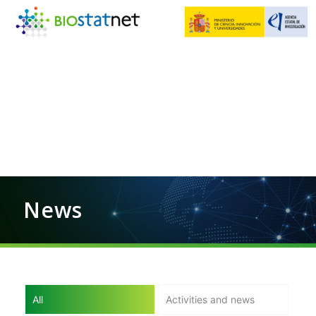
News
All
Activities and news