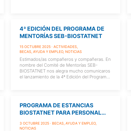
4ª EDICIÓN DEL PROGRAMA DE
MENTORÍAS SEB-BIOSTATNET
15 OCTUBRE 2025
ACTIVIDADES
BECAS, AYUDA Y EMPLEO
NOTICIAS
Estimados/as compañeros y compañeras. En
nombre del Comité de Mentorías SEB-
BIOSTATNET nos alegra mucho comunicaros
el lanzamiento de la 4ª Edición del Programa
de Mentorías SEB-BIOSTATNET. A partir de
hoy
[…]
PROGRAMA DE ESTANCIAS
BIOSTATNET PARA PERSONAL
INVESTIGADOR EN FORMACIÓN
3 OCTUBRE 2025
BECAS, AYUDA Y EMPLEO
2025/2026
NOTICIAS