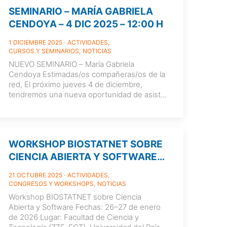
SEMINARIO – MARÍA GABRIELA
CENDOYA – 4 DIC 2025 – 12:00 H
1 DICIEMBRE 2025
ACTIVIDADES
CURSOS Y SEMINARIOS
NOTICIAS
NUEVO SEMINARIO – María Gabriela
Cendoya Estimadas/os compañeras/os de la
red, El próximo jueves 4 de diciembre,
tendremos una nueva oportunidad de asistir
al seminario de María Gabriela Cendoya,
[…]
WORKSHOP BIOSTATNET SOBRE
CIENCIA ABIERTA Y SOFTWARE
(BILBAO 26–27 DE ENERO DE
21 OCTUBRE 2025
ACTIVIDADES
2026)
CONGRESOS Y WORKSHOPS
NOTICIAS
Workshop BIOSTATNET sobre Ciencia
Abierta y Software Fechas: 26–27 de enero
de 2026 Lugar: Facultad de Ciencia y