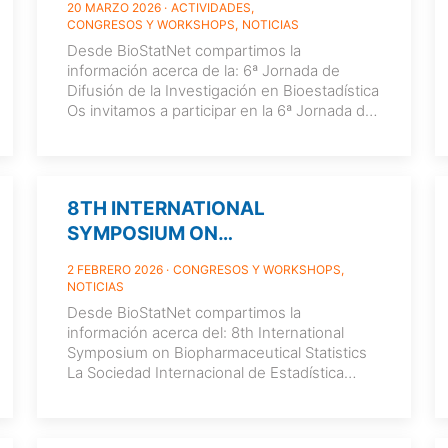
20 MARZO 2026
ACTIVIDADES
CONGRESOS Y WORKSHOPS
NOTICIAS
Desde BioStatNet compartimos la
información acerca de la: 6ª Jornada de
Difusión de la Investigación en Bioestadística
Os invitamos a participar en la 6ª Jornada de
Difusión
[…]
8TH INTERNATIONAL
SYMPOSIUM ON
BIOPHARMACEUTICAL
2 FEBRERO 2026
CONGRESOS Y WORKSHOPS
STATISTICS
NOTICIAS
Desde BioStatNet compartimos la
información acerca del: 8th International
Symposium on Biopharmaceutical Statistics
La Sociedad Internacional de Estadística
Biofarmacéutica (International Society for
Biopharmaceutical Statistics (ISBS)), tiene
[…]