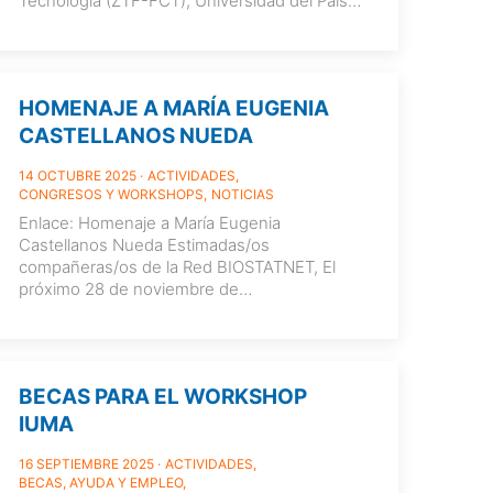
Tecnología (ZTF-FCT), Universidad del País
Vasco (UPV/EHU), Bilbao
[…]
HOMENAJE A MARÍA EUGENIA
CASTELLANOS NUEDA
14 OCTUBRE 2025
ACTIVIDADES
CONGRESOS Y WORKSHOPS
NOTICIAS
Enlace: Homenaje a María Eugenia
Castellanos Nueda Estimadas/os
compañeras/os de la Red BIOSTATNET, El
próximo 28 de noviembre de
2025 celebraremos en la Facultad de
Estudios Estadísticos de la
[…]
BECAS PARA EL WORKSHOP
IUMA
16 SEPTIEMBRE 2025
ACTIVIDADES
BECAS, AYUDA Y EMPLEO