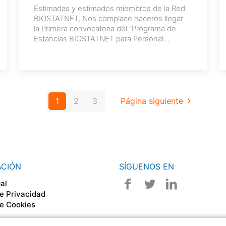
Estimadas y estimados miembros de la Red
BIOSTATNET, Nos complace haceros llegar
la Primera convocatoria del “Programa de
Estancias BIOSTATNET para Personal
Investigador en Formación 2025/2026”.
Estancias BIOSTATNET
[…]
1
2
3
Página siguiente
ACIÓN
SÍGUENOS EN
al
de Privacidad
de Cookies