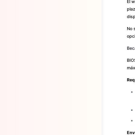
El 
plaz
disp
No s
opci
Bec
BIO
máx
Req
Env