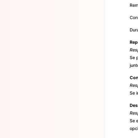
Rem
Con
Dura
Repr
Res
Se p
jun
Con
Res
Se i
Des
Res
Se 
opc