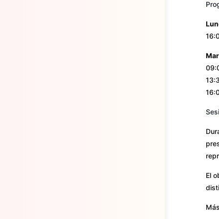
Pro
Lun
16:0
Mar
09:
13:
16:0
Ses
Dura
pres
rep
El o
dis
Más 