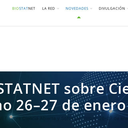
BIO
STAT
NET
LA RED
NOVEDADES
DIVULGACIÓN
TATNET sobre Cien
ao 26–27 de enero
T sobre Ciencia Abierta y Software (Bilbao 26–27 de en