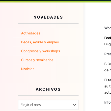
NOVEDADES
Wor
Actividades
Fec
Becas, ayuda y empleo
Lug
Congresos y workshops
Pre
Cursos y seminarios
BIO
Noticias
de r
El t
su t
ARCHIVOS
act
Inf