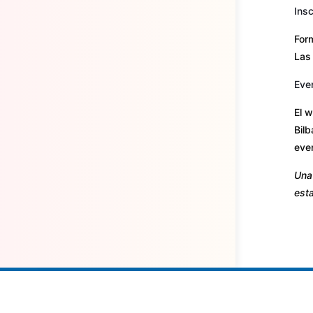
Insc
Form
Las 
Eve
El w
Bilb
eve
Una 
esta