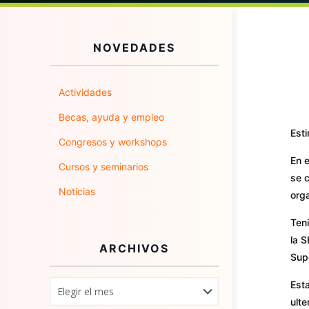
NOVEDADES
Actividades
Becas, ayuda y empleo
Est
Congresos y workshops
En e
Cursos y seminarios
se c
Noticias
orga
Teni
la S
ARCHIVOS
Supe
Esta
ulte