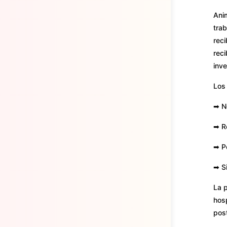
Ani
trab
reci
reci
inve
Los
➡
N
➡ Re
➡ Pe
➡ Si
La p
hosp
pos