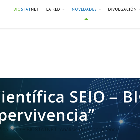
BIO
STAT
NET
LA RED
NOVEDADES
DIVULGACIÓN
ientífica SEIO – 
upervivencia”
fica SEIO – BIOSTATNET “Análisis de Supervivencia”