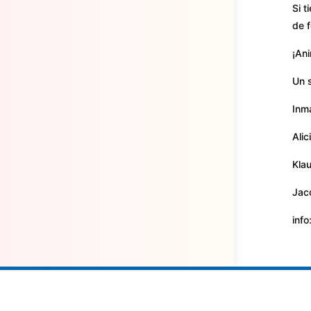
Si t
de 
¡Ani
Un 
Inm
Alic
Kla
Jac
info