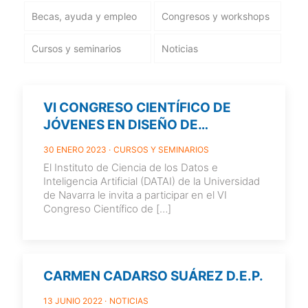
Becas, ayuda y empleo
Congresos y workshops
Cursos y seminarios
Noticias
VI CONGRESO CIENTÍFICO DE
JÓVENES EN DISEÑO DE
EXPERIMENTOS Y CIENCIA DE
30 ENERO 2023
CURSOS Y SEMINARIOS
DATOS (JEDE6) 5-7 JUNE 2023.
El Instituto de Ciencia de los Datos e
PAMPLONA. SPAIN
Inteligencia Artificial (DATAI) de la Universidad
de Navarra le invita a participar en el VI
Congreso Científico de
[…]
CARMEN CADARSO SUÁREZ D.E.P.
13 JUNIO 2022
NOTICIAS