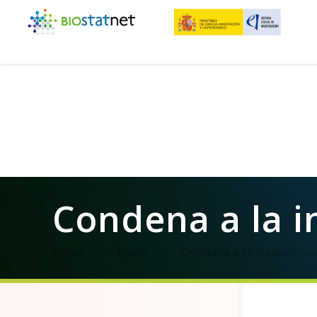
Condena a la i
Home
News
Condena a la invasión ru