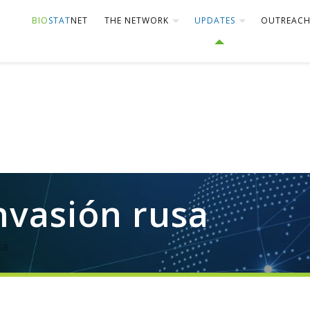
BIO
STAT
NET
THE NETWORK
UPDATES
OUTREAC
nvasión rusa
sa