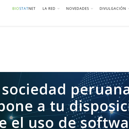
BIO
STAT
NET
LA RED
NOVEDADES
DIVULGACIÓN
 sociedad peruan
 pone a tu disposi
e el uso de softwa