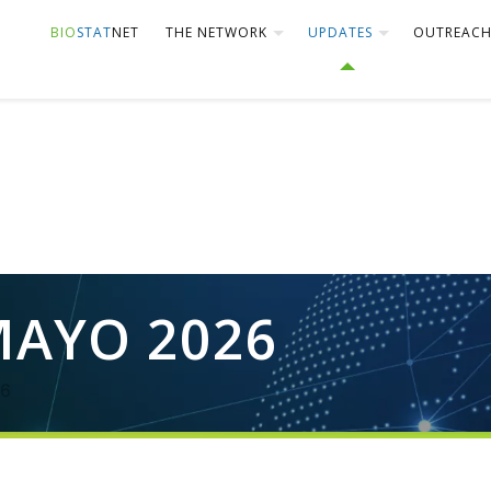
BIO
STAT
NET
THE NETWORK
UPDATES
OUTREAC
MAYO 2026
6