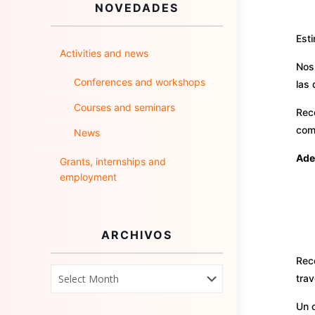
NOVEDADES
Est
Activities and news
Nos 
Conferences and workshops
las
Courses and seminars
Rec
comp
News
Adem
Grants, internships and
employment
ARCHIVOS
Rec
tra
Un c